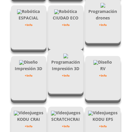
Robótica
Robótica
Programación
ESPACIAL
CIUDAD ECO
drones
+Info
+Info
+Info
Diseño
Programación
Diseño
Impresión 3D
Impresión 3D
RV
+Info
+Info
+Info
Videojuegos
Videojuegos
Videojuegos
KODU CRAI
SCRATCHCRAI
KODU EPS
+Info
+Info
+Info