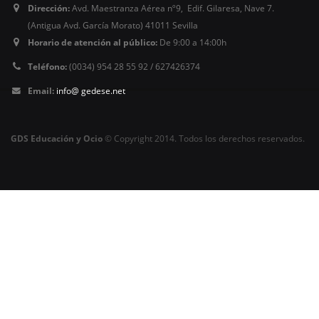
Dirección:
Avd. Maestranza Aérea nº9, Edif. Gilaresa, Nave 7.
(Antigua Avd. García Morato) 41011 Sevilla
Horario de atención al público:
De 9:00 a 14:00h
Teléfono:
(0034) 954 28 55 92 / 627426374
Email:
info@ gedese.net
GDS Educación y Ocio
© Copyright 2014. Todos los derechos reservados.