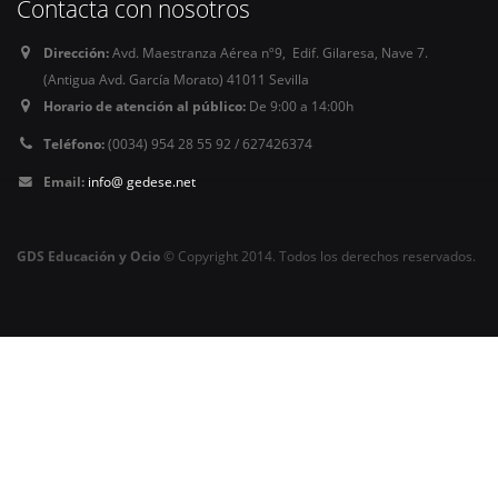
Contacta con nosotros
Dirección:
Avd. Maestranza Aérea nº9, Edif. Gilaresa, Nave 7.
(Antigua Avd. García Morato) 41011 Sevilla
Horario de atención al público:
De 9:00 a 14:00h
Teléfono:
(0034) 954 28 55 92 / 627426374
Email:
info@ gedese.net
GDS Educación y Ocio
© Copyright 2014. Todos los derechos reservados.