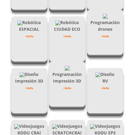
Robótica
Robótica
Programación
ESPACIAL
CIUDAD ECO
drones
+Info
+Info
+Info
Diseño
Programación
Diseño
Impresión 3D
Impresión 3D
RV
+Info
+Info
+Info
Videojuegos
Videojuegos
Videojuegos
KODU CRAI
SCRATCHCRAI
KODU EPS