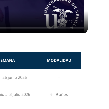
SEMANA
MODALIDAD
al 26 junio 2026
-
io al 3 julio 2026
6 - 9 años