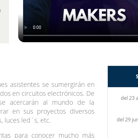
h
nes asistentes se sumergirán en
dos en circuitos electrónicos. De
del 23 
 se acercarán al mundo de la
orar en sus proyectos diversos
luces led´s, etc.
del 29 jun
entas para conocer mucho más