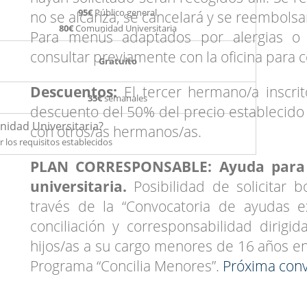
95€
Público general
no se alcanza, se cancelará y se reembolsa
80€
Comunidad Universitaria
Para menús adaptados por alergias o 
consultar previamente con la oficina para c
Gratuito
Descuentos:
El tercer hermano/a inscrit
35€
semanales
descuento del 50% del precio establecid
idad Universitaria?
con otros/as hermanos/as.
los requisitos establecidos
PLAN CORRESPONSABLE: Ayuda para 
universitaria.
Posibilidad de solicitar 
través de la “Convocatoria de ayudas e
conciliación y corresponsabilidad dirigi
hijos/as a su cargo menores de 16 años e
Programa “Concilia Menores”.
Próxima conv