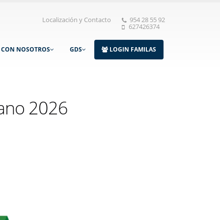
Localización y Contacto
954 28 55 92
627426374
A CON NOSOTROS
GDS
LOGIN FAMILAS
ano 2026