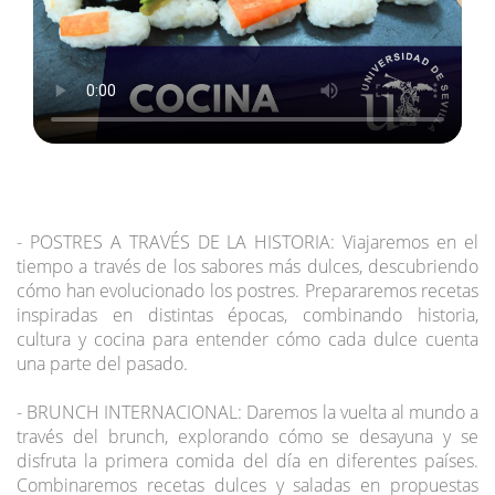
- POSTRES A TRAVÉS DE LA HISTORIA: Viajaremos en el
tiempo a través de los sabores más dulces, descubriendo
cómo han evolucionado los postres. Prepararemos recetas
inspiradas en distintas épocas, combinando historia,
cultura y cocina para entender cómo cada dulce cuenta
una parte del pasado.
- BRUNCH INTERNACIONAL: Daremos la vuelta al mundo a
través del brunch, explorando cómo se desayuna y se
disfruta la primera comida del día en diferentes países.
Combinaremos recetas dulces y saladas en propuestas