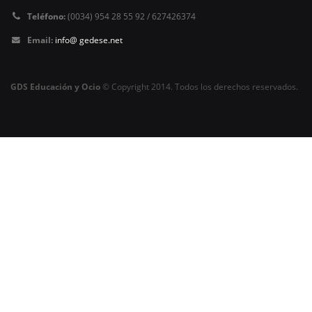
Teléfono:
(0034) 954 28 55 92 / 627426374
Email:
info@ gedese.net
GDS Educación y Ocio
© Copyright 2014. Todos los derechos reservados.