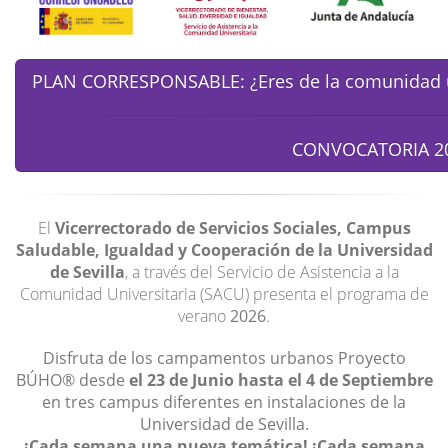
PLAN CORRESPONSABLE: ¿Eres de la comunidad un
CONVOCATORIA 2
El
Vicerrectorado de Servicios Sociales, Campus
Saludable, Igualdad y Cooperación de la Universidad
de Sevilla
, a través del Servicio de Asistencia a la
Comunidad Universitaria (SACU) presenta el programa de
verano
2026
.
Disfruta de los campamentos urbanos Proyecto
BÚHO® desde
el 23 de Junio hasta el 4 de Septiembre
en tres campus diferentes en instalaciones de la
Universidad de Sevilla.
¡Cada semana una nueva temática! ¡Cada semana