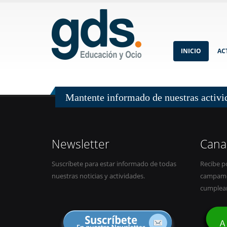
INICIO
AC
Mantente informado de nuestras activi
Newsletter
Cana
Suscríbete para estar informado de todas
Recibe p
nuestras noticias y actividades.
campamen
cumplea