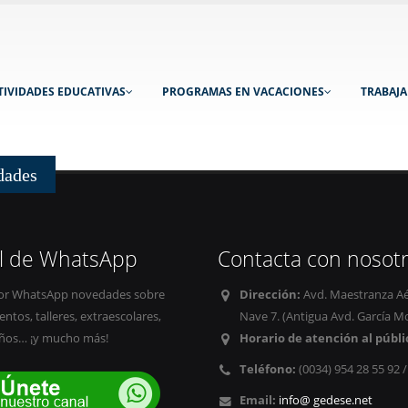
TIVIDADES EDUCATIVAS
PROGRAMAS EN VACACIONES
TRABAJ
dades
l de WhatsApp
Contacta con nosot
or WhatsApp novedades sobre
Dirección:
Avd. Maestranza Aér
tos, talleres, extraescolares,
Nave 7. (Antigua Avd. García Mo
ños… ¡y mucho más!
Horario de atención al públi
Teléfono:
(0034) 954 28 55 92 
Email:
info@ gedese.net