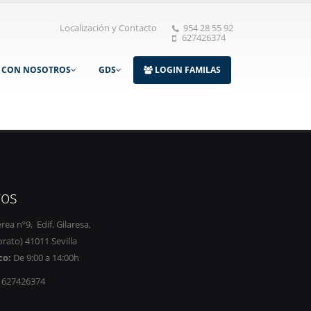
Localización y Contacto
954 28 55 92
627426374
A CON NOSOTROS
GDS
LOGIN FAMILAS
ros
ea nº9, Edif. Gilaresa,
rato) 41011 Sevilla
co:
De 9:00 a 14:00h
/ 627426374