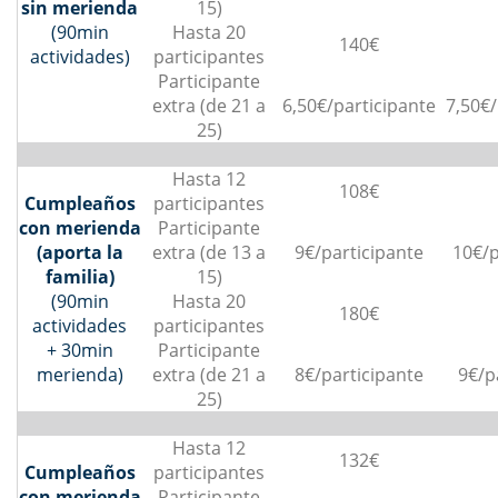
sin merienda
15)
(90min
Hasta 20
140€
actividades)
participantes
Participante
extra (de 21 a
6,50€/participante
7,50€/
25)
Hasta 12
108€
Cumpleaños
participantes
con merienda
Participante
(aporta la
extra (de 13 a
9€/participante
10€/p
familia)
15)
(90min
Hasta 20
180€
actividades
participantes
+ 30min
Participante
merienda)
extra (de 21 a
8€/participante
9€/p
25)
Hasta 12
132€
Cumpleaños
participantes
con merienda
Participante