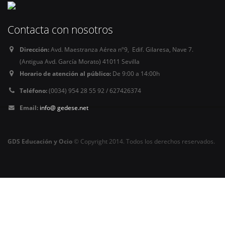
Contacta con nosotros
Dirección:
Avd. Maestranza Aérea nº9, Edif. Gilaresa, Nave 7.
(Antigua Avd. García Morato) 41011 Sevilla
Horario de atención al público:
De 9:00 a 14:00h
Teléfono:
(0034) 954 28 55 92 / 627426374
Email:
info@ gedese.net
GDS Educación y Ocio
© Copyright 2014. Todos los derechos reservados.