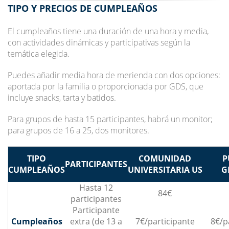
TIPO Y PRECIOS DE CUMPLEAÑOS
El cumpleaños tiene una duración de una hora y media,
con actividades dinámicas y participativas según la
temática elegida.
Puedes añadir media hora de merienda con dos opciones:
aportada por la familia o proporcionada por GDS, que
incluye snacks, tarta y batidos.
Para grupos de hasta 15 participantes, habrá un monitor;
para grupos de 16 a 25, dos monitores.
TIPO
COMUNIDAD
P
PARTICIPANTES
CUMPLEAÑOS
UNIVERSITARIA US
G
Hasta 12
84€
participantes
Participante
Cumpleaños
extra (de 13 a
7€/participante
8€/p