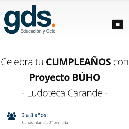
Celebra tu
CUMPLEAÑOS
con
Proyecto BÚHO
- Ludoteca Carande -
3 a 8 años:
3 años infantil a 2º primaria